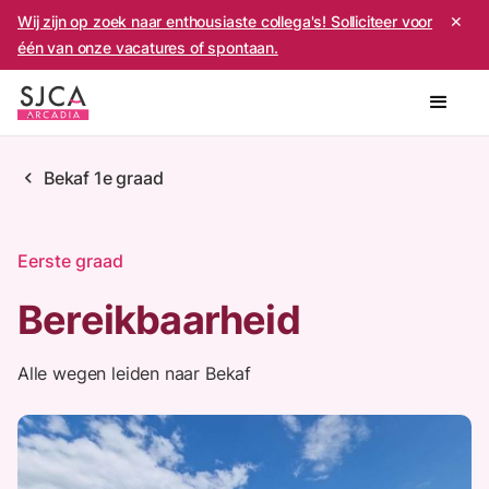
Wij zijn op zoek naar enthousiaste collega's! Solliciteer voor
✕
één van onze vacatures of spontaan.
chevron_left
Bekaf 1e graad
Eerste graad
Bereikbaarheid
Alle wegen leiden naar Bekaf