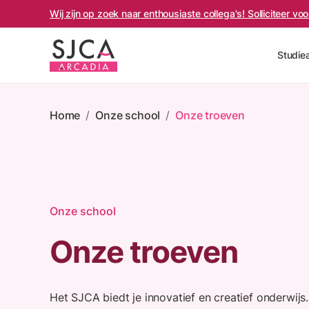
Wij zijn op zoek naar enthousiaste collega's! Solliciteer v
Studie
Home
/
Onze school
/
Onze troeven
Onze school
Onze troeven
Het SJCA biedt je innovatief en creatief onderwijs