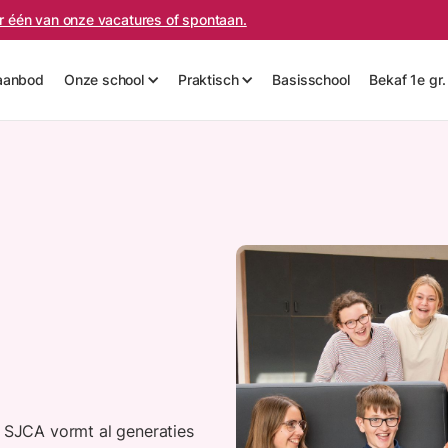
oor één van onze vacatures of spontaan.
aanbod
Onze school
Praktisch
Basisschool
Bekaf 1e gr.
. SJCA vormt al generaties