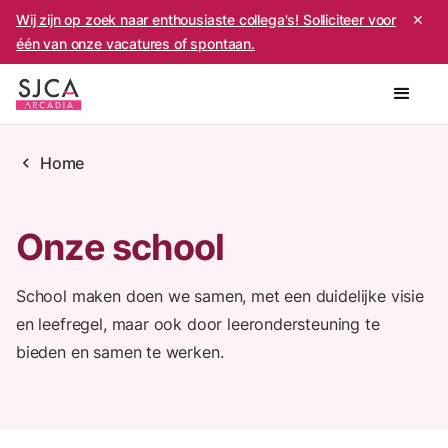
Wij zijn op zoek naar enthousiaste collega's! Solliciteer voor
✕
één van onze vacatures of spontaan.
chevron_left
Home
Onze school
School maken doen we samen, met een duidelijke visie
en leefregel, maar ook door leerondersteuning te
bieden en samen te werken.