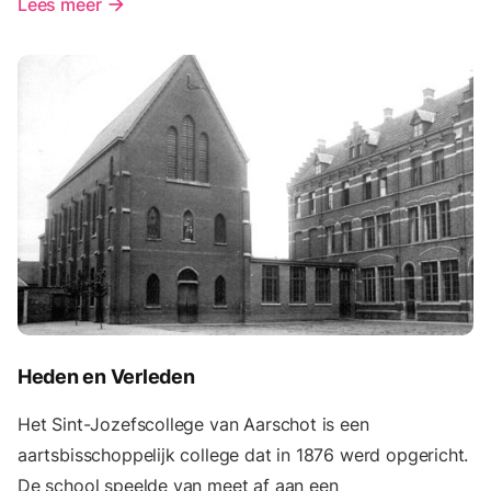
Lees meer
arrow_forward
Heden en Verleden
Het Sint-Jozefscollege van Aarschot is een
aartsbisschoppelijk college dat in 1876 werd opgericht.
De school speelde van meet af aan een