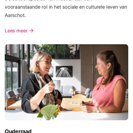
vooraanstaande rol in het sociale en culturele leven van
Aarschot.
Lees meer
arrow_forward
Ouderraad