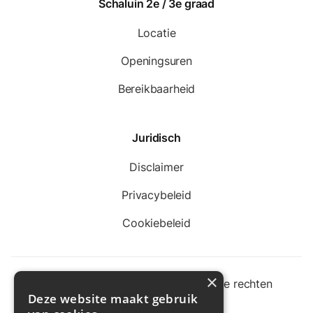
Schaluin 2e / 3e graad
Locatie
Openingsuren
Bereikbaarheid
Juridisch
Disclaimer
Privacybeleid
Cookiebeleid
×
©
Sint-Jozefscollege Aarschot. Alle rechten
Deze website maakt gebruik
voorbehouden.