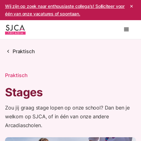
Wij zijn op zoek naar enthousiaste collega's! Solliciteer voor
✕
één van onze vacatures of spontaan.
chevron_left
Praktisch
Praktisch
Stages
Zou jij graag stage lopen op onze school? Dan ben je
welkom op SJCA, of in één van onze andere
Arcadiascholen.